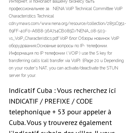
Интернет, и помогают вашему бизнесу быть
профессиональнее за NENA VoIP Technical Committee VoIP
Characteristics Technical
cdn.ymaws.com/www.nena.org/resource/collection/2851C951-
69FF-40F0-A6B8-36A714CB085D/NENA_08-503-
v1_VoIP_Characteristics.pdf VoIP блог.Обзоры новинок VoIP
оборудования,Основные вопросы по IP- телефонии.
Информация по IP телефонии ( VOIP ) use the S key for
transferring calls (call transfer via VoIP). £Page 20 u Depending
on your router's NAT, you can activate/deactivate the STUN
server for your.
Indicatif Cuba : Vous recherchez ici
INDICATIF / PREFIXE / CODE
telephonique + 53 pour appeler à
Cuba. Vous y trouverez également