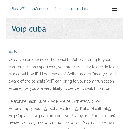
Best VPN 2021
Comment diffuser nfl sur firestick
Voip cuba
Editor
Once you are aware of the benefits VoIP can bring to your
communication experience, you are very likely to decide to get
started with VoIP. Hero Images / Getty Images Once you are
aware of the benefits VoIP can bring to your communication
experience, you are very likely to decide to switch to it, or
Telefonate nach Kuba - VoIP Preise. Anbieter△, SIP△,
Verbindungsgebühr△, Kuba Festnetz△, Kuba Mobilfunk△.
VoipCaptain – voipcaptain.com. VoIP-услуги (IP-телефония)
позволяют осуществлять звонки через IP-сети, такие как