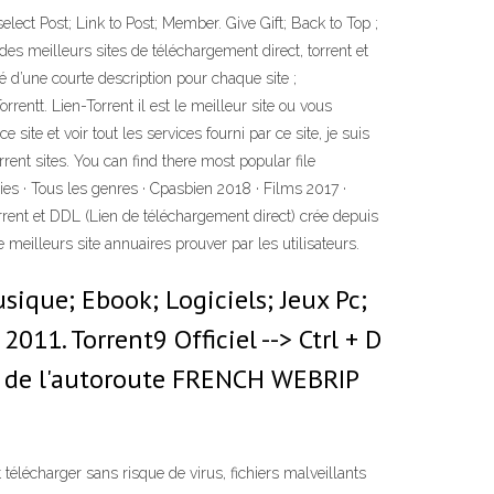
ect Post; Link to Post; Member. Give Gift; Back to Top ;
s meilleurs sites de téléchargement direct, torrent et
 d’une courte description pour chaque site ;
rentt. Lien-Torrent il est le meilleur site ou vous
site et voir tout les services fourni par ce site, je suis
rent sites. You can find there most popular file
ies · Tous les genres · Cpasbien 2018 · Films 2017 ·
orrent et DDL (Lien de téléchargement direct) crée depuis
meilleurs site annuaires prouver par les utilisateurs.
usique; Ebook; Logiciels; Jeux Pc;
011. Torrent9 Officiel --> Ctrl + D
eur de l'autoroute FRENCH WEBRIP
 télécharger sans risque de virus, fichiers malveillants