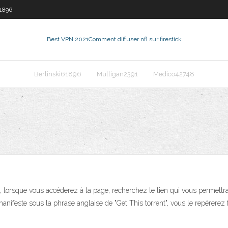
61896
Best VPN 2021
Comment diffuser nfl sur firestick
Berlinski61896
Mulligan2391
Medico42748
us, lorsque vous accéderez à la page, recherchez le lien qui vous permett
nifeste sous la phrase anglaise de "Get This torrent", vous le repérerez f