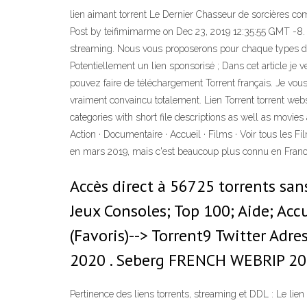
lien aimant torrent Le Dernier Chasseur de sorcières com
Post by teifimimarme on Dec 23, 2019 12:35:55 GMT -8. L
streaming. Nous vous proposerons pour chaque types de s
Potentiellement un lien sponsorisé ; Dans cet article je v
pouvez faire de téléchargement Torrent français. Je vous di
vraiment convaincu totalement. Lien Torrent torrent websi
categories with short file descriptions as well as movies
Action · Documentaire · Accueil · Films · Voir tous les 
en mars 2019, mais c'est beaucoup plus connu en France, 
Accès direct à 56725 torrents sans
Jeux Consoles; Top 100; Aide; Accu
(Favoris)--> Torrent9 Twitter Adr
2020 . Seberg FRENCH WEBRIP 2020
Pertinence des liens torrents, streaming et DDL : Le lien 