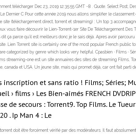
ment télécharger Dec 23, 2019 12:35:55 GMT -8 . Quote. Select Post; Desel
e Dernier C Pour cette année 2019 nous allons simplifier le classement de
ite (téléchargement direct, torrent et streaming) : Un top 3 accompagné
eux vous faire découvrir le Lien-Torrent-1er Site De Téléchargement Des Tor
t ça parce qu’il est meilleurs donc je le sais déjà. Apres avoir parcouru ce 
te. Lien Torrent site is certainly one of the most popular French public tor
 are categorized by genre which looks very helpful. Cpasbien · Films · Sér
Films streaming-one est un site annuaires des sites de streaming Films, T
canada et USA. Un jeune site, mais qui promet déjà, car ont fait parti de 
 inscription et sans ratio ! Films; Séries; M
eil › films › Les Bien-aimés FRENCH DVDRIP 2
esse de secours : Torrent9. Top Films. Le Tu
 . Ip Man 4 : Le
torrent doit être forcément vérifié par des modérateurs. Il faut absolument