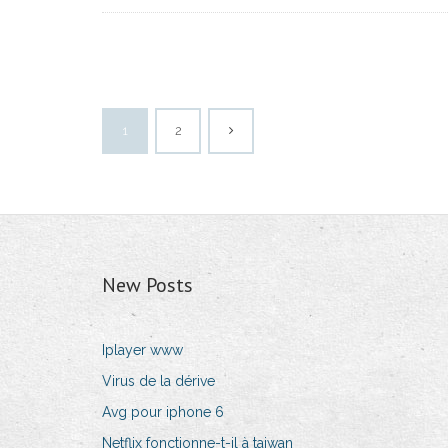
1
2
New Posts
Iplayer www
Virus de la dérive
Avg pour iphone 6
Netflix fonctionne-t-il à taiwan